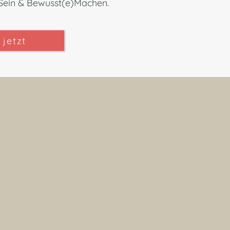
Sein
& Bewusst(e)Machen.
 jetzt