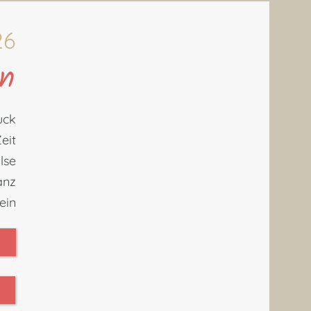
26
en
uck
eit
lse
anz
ein