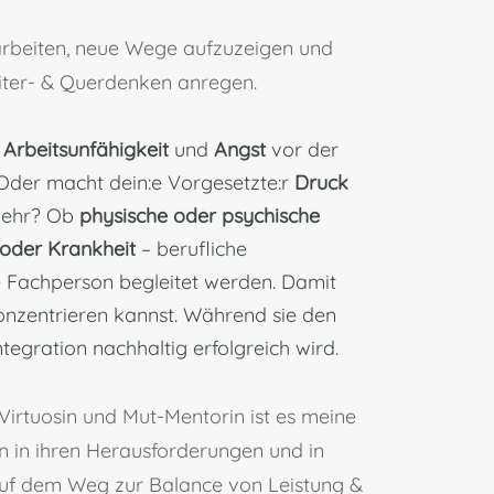
 arbeiten, neue Wege aufzuzeigen und
iter- & Querdenken anregen.
e Arbeitsunfähigkeit
und
Angst
vor der
Oder macht dein:e Vorgesetzte:r
Druck
kkehr? Ob
physische oder psychische
 oder Krankheit
–
berufliche
ne Fachperson begleitet werden. Damit
onzentrieren kannst. Während sie den
tegration nachhaltig erfolgreich wird.
-Virtuosin und Mut-Mentorin ist es meine
n in ihren Herausforderungen und in
 auf dem Weg
zur Balance von Leistung &