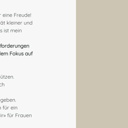
r eine Freude! 
ät kleiner und 
 ist mein 
forderungen 
dem Fokus auf 
ützen. 
ch 
geben. 
 für ein 
r» für Frauen 