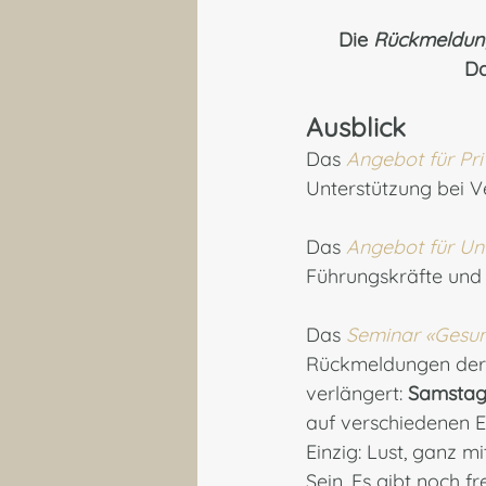
Die 
Rückmeldun
Da
Ausblick
Das 
Angebot für Pr
Unterstützung bei V
Das 
Angebot für U
Führungskräfte und
Das 
Seminar «Gesun
Rückmeldungen der l
verlängert: 
Samstag 
auf verschiedenen E
Einzig: Lust, ganz 
Sein. Es gibt noch fr