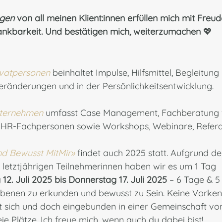
gen
 von all meinen Klient:innen erfüllen mich mit Freud
nkbarkeit. Und bestätigen mich, weiterzumachen 
💖
ivatpersonen
beinhaltet Impulse, Hilfsmittel, Begleitung
eränderungen und in der Persönlichkeitsentwicklung.
nternehmen
umfasst Case Management, Fachberatung f
 HR-Fachpersonen sowie Workshops, Webinare, Refera
d Bewusst MitMir»
findet auch 2025 statt. Aufgrund de
etztjährigen Teilnehmerinnen haben wir es um 1 Tag 
12. Juli 2025 bis Donnerstag 17. Juli 2025
 – 6 Tage & 5
benen zu erkunden und bewusst zu Sein. Keine Vorkenn
mit sich und doch eingebunden in einer Gemeinschaft vo
eie Plätze. Ich freue mich, wenn auch du dabei bist!