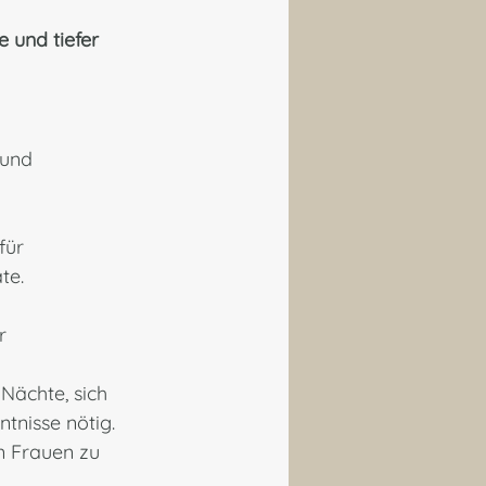
e und tiefer 
 und 
ür 
te. 
r 
 Nächte, sich 
tnisse nötig. 
n Frauen zu 