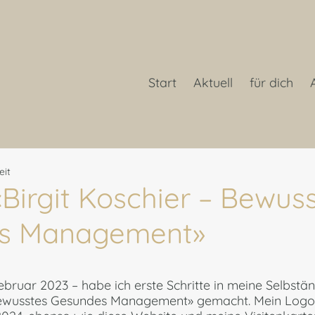
Start
Aktuell
für dich
eit
«Birgit Koschier – Bewus
s Management»
rnen bewertet.
bruar 2023 – habe ich erste Schritte in meine Selbstän
 Bewusstes Gesundes Management» gemacht. Mein Logo 