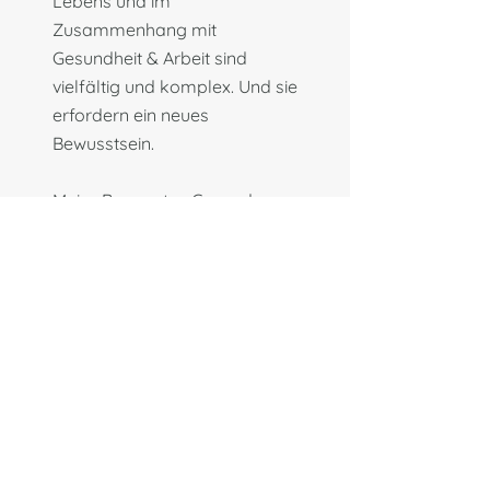
Lebens und im
Zusammenhang mit
Gesundheit & Arbeit
sind
vielfältig und komplex. Und sie
erfordern ein neues
Bewusstsein.
Mein «Bewusstes Gesundes
Management» ist ein Weg
zum Bewussten Sein deiner
Selbst und zum Bewussten
Gestalten deines Lebens.
Erfahre mehr